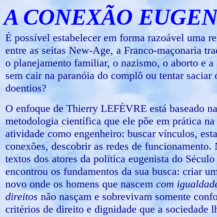
A CONEXÃO EUGEN
É possível estabelecer em forma razoável uma re
entre as seitas New-Age, a Franco-maçonaria tra
o planejamento familiar, o nazismo, o aborto e a 
sem cair na paranóia do complô ou tentar saciar 
doentios?
O enfoque de Thierry LEFÈVRE está baseado n
metodologia científica que ele põe em prática na
atividade como engenheiro: buscar vínculos, est
conexões, descobrir as redes de funcionamento.
textos dos atores da política eugenista do Sécul
encontrou os fundamentos da sua busca: criar 
novo onde os homens que nascem
com igualdad
direitos
não nasçam e sobrevivam somente conf
critérios de direito e dignidade que a sociedade l