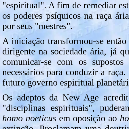
"espiritual". A fim de remediar es
os poderes psíquicos na raça ári
por seus "mestres".
A iniciação transformou-se então 
dirigente na sociedade ária, já 
comunicar-se com os supostos 
necessários para conduzir a raça.
futuro governo espiritual planetári
Os adeptos da New Age acredit
"disciplinas espirituais", pude
homo noeticus
em oposição ao
ho
extinção. Proclamam uma doutrina