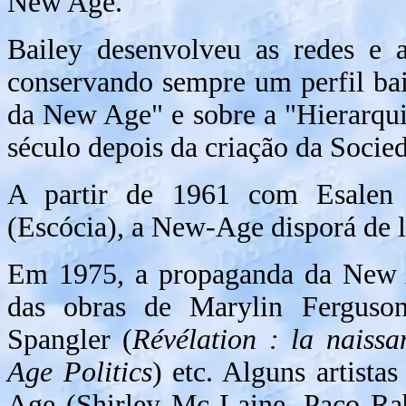
New Age.
Bailey desenvolveu as redes e a
conservando sempre um perfil baix
da New Age" e sobre a "Hierarqu
século depois da criação da Socie
A partir de 1961 com Esalen 
(Escócia), a New-Age disporá de 
Em 1975, a propaganda da New Ag
das obras de Marylin Ferguso
Spangler (
Révélation : la naiss
Age Politics
) etc. Alguns artis
Age (Shirley Mc Laine, Paco Rab