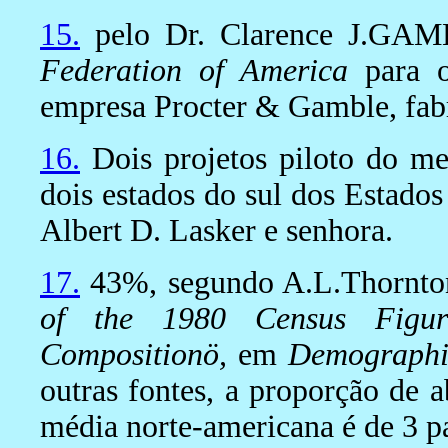
15.
pelo Dr. Clarence J.GAMB
Federation of America
para o
empresa Procter & Gamble, fabr
16.
Dois projetos piloto do m
dois estados do sul dos Estados
Albert D. Lasker e senhora.
17.
43%, segundo A.L.Thornt
of the 1980 Census Figure
Compositionö,
em
Demographi
outras fontes, a proporção de a
média norte-americana é de 3 pa