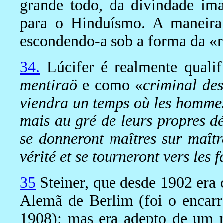
grande todo, da divindade im
para o Hinduísmo. A maneira 
escondendo-a sob a forma da «r
34.
Lúcifer é realmente quali
mentiraö
e como «
criminal des
viendra un temps où les hommes 
mais au gré de leurs propres dé
se donneront maîtres sur maître
vérité et se tourneront vers les f
35
Steiner, que desde 1902 era 
Alemã de Berlim (foi o encarr
1908); mas era adepto de um m