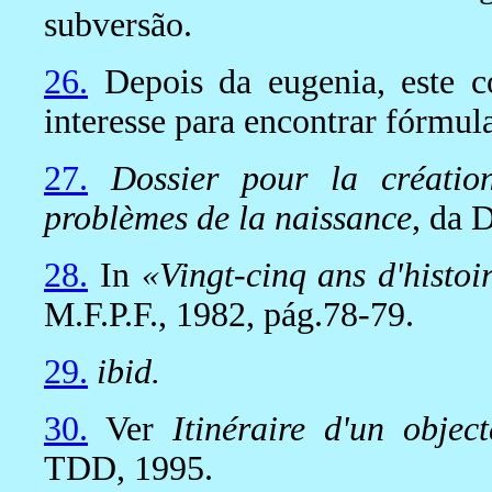
subversão.
26.
Depois da eugenia, este c
interesse para encontrar fórmula
27.
Dossier pour la créatio
problèmes de la naissance
, da 
28.
In
«Vingt-cinq ans d'histo
M.F.P.F., 1982, pág.78-79.
29.
ibid.
30.
Ver
Itinéraire d'un objec
TDD, 1995.