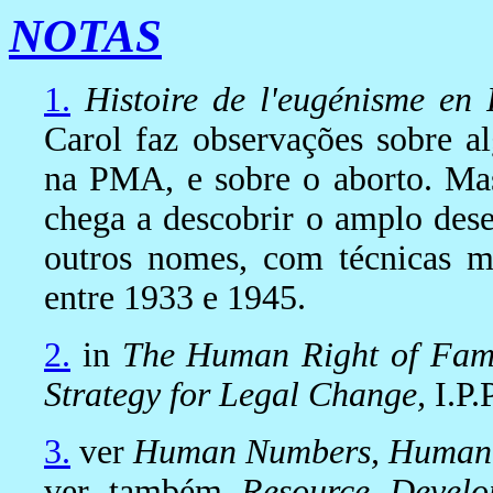
NOTAS
1.
Histoire de l'eugénisme en
Carol faz observações sobre a
na PMA, e sobre o aborto. Ma
chega a descobrir o amplo dese
outros nomes, com técnicas mu
entre 1933 e 1945.
2.
in
The Human Right of Fami
Strategy for Legal Change,
I.P.
3.
ver
Human Numbers, Human
ver também
Resource Develo