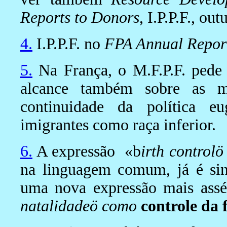
Reports to Donors
, I.P.P.F., ou
4.
I.P.P.F. no
FPA Annual Repor
5.
Na França, o M.F.P.F. pede 
alcance também sobre as m
continuidade da política e
imigrantes como raça inferior.
6.
A expressão «b
irth controlö
na linguagem comum, já é si
uma nova expressão mais assé
natalidadeö como
controle da f