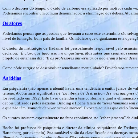
Com o decorrer do tempo, o óxido de carbono era aplicado por motivos cada vez 
Poderíamos encontrar um comum denominador: a eliminação dos débeis. Atualment
Os atores
Poderíamos pensar que as pessoas que levaram a cabo este extermínio são selvag
nível de formação, bons pais de família. Os médicos que organizaram esta operaçã
O diretor da instituição de Hadamar foi pessoalmente responsável pelo assassi
declarou:
"É claro que tudo isso me angustiava. Mas saber que cientistas emine
projeto de eutanásia diz :
"E os professores universitários não eram a favor des
Como pôde surgir e se desenvolver semelhante mentalidade? Deveríamos remeter-n
As idéias
Em psiquiatria (não apenas a alemã) havia uma tendência a emitir juízos de val
terreno. A obra mais significativa é
"La liberté de destruction des vies indignes d
foi reeditado em 1992. Este livro defendia a tese conforme a qual a eliminação
depois utilizados pelos nazistas. Binding e Hoche falam de
"seres humanos sem v
e que não têm
"vontade de viver nem de morrer"
. Evocam aqueles que estão
"ment
Os autores insistem especialmente no fator econômico, no "esbanjamento" de dinh
Hoche foi professor de psiquiatria e diretor da clínica psiquiátrica de Freibu
Bartenberg, por exemplo). Sua saudável visão da classificação das doenças menta
liberté de destruction des vies indignes d'être vécues
como uma de suas obras mai