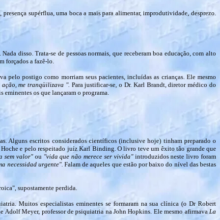
 presença supérflua, uma boca a mais para alimentar, improdutividade, desprezo.
. Nada disso. Trata-se de pessoas normais, que receberam boa educação, com alto
m forçados a fazê-lo.
ava pelo postigo como morriam seus pacientes, incluídas as crianças. Ele mesmo
 ação, me tranqüilizava ".
Para justificar-se, o Dr. Karl Brandt, diretor médico do
is eminentes os que lançaram o programa.
s. Alguns escritos considerados científicos (inclusive hoje) tinham preparado o
 Hoche e pelo respeitado juíz Karl Binding. O livro teve um êxito tão grande que
a sem valor"
ou
"vida que não merece ser vivida"
introduzidos neste livro foram
ma necessidad urgente"
. Falam de aqueles que estão por baixo do nível das bestas
roica", supostamente perdida.
uiatria. Muitos especialistas eminentes se formaram na sua clínica (o Dr Robert
 de Adolf Meyer, professor de psiquiatria na John Hopkins. Ele mesmo afirmava
La