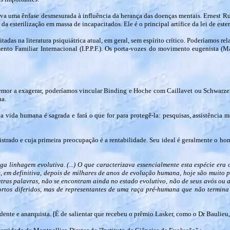
ava uma ênfase desmesurada à influência da herança das doenças mentais. Ernest Ru
da esterilização em massa de incapacitados. Ele é o principal artífice da lei de este
adas na literatura psiquiátrica atual, em geral, sem espírito crítico. Poderíamos rel
mento Familiar Internacional (I.P.P.F.). Os porta-vozes do movimento eugenista 
temor a exagerar, poderíamos vincular Binding e Hoche com Caillavet ou Schwarze
na.
a vida humana é sagrada e fará o que for para protegê-la: pesquisas, assistência
trado e cuja primeira preocupação é a rentabilidade. Seu ideal é geralmente o hom
 linhagem evolutiva. (...) O que caracterizava essencialmente esta espécie era o
em definitiva, depois de milhares de anos de evolução humana, hoje são muito po
tras palavras, não se encontram ainda no estado evolutivo, não de seus avós ou
mortos diferidos, mas de representantes de uma raça pré-humana que não termin
nte e anarquista. [É de salientar que recebeu o prêmio Lasker, como o Dr Baulieu