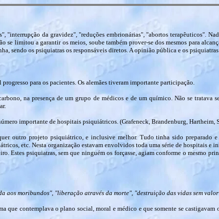
", "interrupção da gravidez", "reduções embrionárias", "abortos terapêuticos". Nad
não se limitou a garantir os meios, soube também prover-se dos mesmos para alcan
a, sendo os psiquiatras os responsáveis diretos. A opinião pública e os psiquiatras
 progresso para os pacientes. Os alemães tiveram importante participação.
arbono, na presença de um grupo de médicos e de um químico. Não se tratava s
ar.
úmero importante de hospitais psiquiátricos. (Grafeneck, Brandenburg, Hartheim, 
er outro projeto psiquiátrico, e inclusive melhor. Tudo tinha sido preparado e
átricos, etc. Nesta organização estavam envolvidos toda uma série de hospitais e ins
neiro. Estes psiquiatras, sem que ninguém os forçasse, agiam conforme o mesmo p
da aos moribundos"
,
"liberação através da morte"
,
"destruição das vidas sem valor
rama que contemplava o plano social, moral e médico e que somente se castigavam 