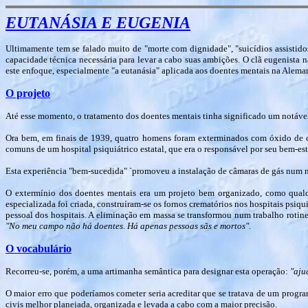
EUTANÁSIA E EUGENIA
Ultimamente tem se falado muito de "morte com dignidade", "suicídios assistidos
capacidade técnica necessária para levar a cabo suas ambições. O clã eugenista 
este enfoque, especialmente "a eutanásia" aplicada aos doentes mentais na Alemanh
O projeto
Até esse momento, o tratamento dos doentes mentais tinha significado um notável
Ora bem, em finais de 1939, quatro homens foram exterminados com óxido de c
comuns de um hospital psiquiátrico estatal, que era o responsável por seu bem-est
Esta experiência "bem-sucedida" `promoveu a instalação de câmaras de gás num n
O extermínio dos doentes mentais era um projeto bem organizado, como qualqu
especializada foi criada, construíram-se os fornos crematórios nos hospitais psiqui
pessoal dos hospitais. A eliminação em massa se transformou num trabalho roti
"No meu campo não há doentes. Há apenas pessoas sãs e mortos"
.
O vocabulário
Recorreu-se, porém, a uma artimanha semântica para designar esta operação:
"aju
O maior erro que poderíamos cometer seria acreditar que se tratava de um prog
civis melhor planejada, organizada e levada a cabo com a maior precisão.