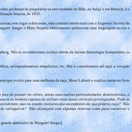
edin, professor de psiquiatria na universidade de Bâle, na Suíça e em Munich, é o
rilização forçosa, de 1933.
acionar, sem lugar a discussão, esta corrente intelectual com a
Eugenics Society
de
(Margaret Sanger e Mary Stopes) efetivamente utilizavam uma linguagem racista e
nberg. Nós os reconhecemos ocultos detrás da mesma fraseologia humanitária, os
 médica, acompanhamento terapêutico, etc. Nós a consideramos até aqui a vocação
em que evolui para uma melhoria da raça; Henri Laborit o explica assim no livro
 fato de possuir no córtex, zonas associativas particularmente desenvolvidas, o
ucos os homens capazes de utilizar estas zonas cervicais privilegiadas. Pode se
 ascendentes, mas no estado evolutivo dos ascendentes da sua própria raça? Não
a de extinguir-se? Não alcançará com algumas reservas como para conservar o
, grande admirador de Margaret Sanger].