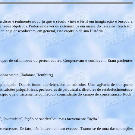
a disso é realmente novo já que o século vinte é fértil em imaginação e buscou a
çar seus objetivos. Poderíamos ver os extermínios em massa do Terceiro Reich sob
 de hoje desconhecem, em general, este capítulo da sua História.
equer de criminosos ou perturbadores. Cooperavam e confiavam. Eram pacientes
Sonnenstein, Hadamar, Bernburg).
 planejado. Depois foram aperfeiçoados os métodos. Uma agência de transporte
tituições psiquiátricas, professores de psiquiatria, diretores de estabelecimentos e
rincípio que o tristemente conhecido comandante do campo de concentração Koch:
"
,
"eutanásia"
,
"ação caritativa"
ou mais brevemente
"ação"
.
os excessos. De fato, não houve nenhum excesso. Tratou-se de uma das operações