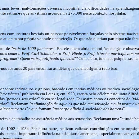
mais leves: mal-formações diversas, incontinência, dificuldades na aprendizagem,
e estima-se que as vítimas ascendem a 275.000 neste contexto hospitalar.
ens com instintos bestiais ou pessoas possivelmente forçadas pelo sistema nazista
o atuaram por própria vontade e convicção. Os que não queriam participar não fora
nato de
"mais de 1000 pacientes"
. Era ele quem abria os botijões de gás e observ
ntes como o Prof. Carl Schneider, o Prof. Hiede ,o Prof. Nitsche participavam na
te programa? Quem mais qualificado que eles?"
Com efeito, foram os psiquiatras ma
os aos anos 20 para encontrar as idéias que deram origem a tudo isso.
or sobre indivíduos e grupos, baseados em teorias médicas ou médico-sociológica
'être vécues"
publicado em Leipzig em 1920, escrita pelo célebre psiquiatra Alfred
 das
"pessoas sem valor"
devia ser legalizada. Foi assim como os conceitos de
"vid
alor"
. Reclamam
"a eliminação de aqueles que não têm salvação e cuja morte é u
almente mortos"
e que formam
"um corpo alheio à sociedade dos homens"
.
eiro e de trabalho na assistência médica aos retrasados. Reclamam uma "atitude he
rg de 1902 a 1934. Por outra parte, realizou valiosas contribuições em neuropsiq
is exerceu importante influência na psiquiatria americana, especialmente através
s importantes.