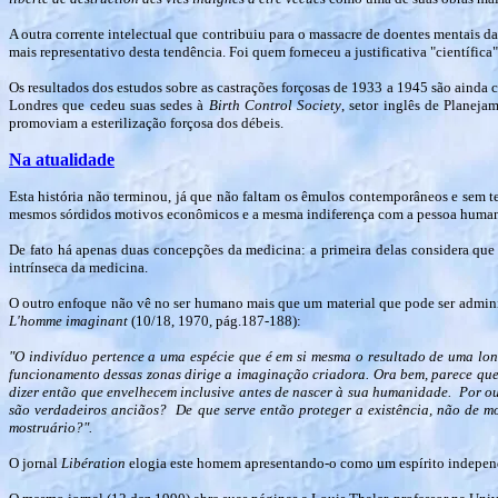
A outra corrente intelectual que contribuiu para o massacre de doentes mentais d
mais representativo desta tendência. Foi quem forneceu a justificativa "científica" 
Os resultados dos estudos sobre as castrações forçosas de 1933 a 1945 são ainda cit
Londres que cedeu suas sedes à
Birth Control Society
, setor inglês de Planeja
promoviam a esterilização forçosa dos débeis.
Na atualidade
Esta história não terminou, já que não faltam os êmulos contemporâneos e sem 
mesmos sórdidos motivos econômicos e a mesma indiferença com a pessoa huma
De fato há apenas duas concepções da medicina: a primeira delas considera que 
intrínseca da medicina.
O outro enfoque não vê no ser humano mais que um material que pode ser adminis
L'homme imaginant
(10/18, 1970, pág.187-188):
"O indivíduo pertence a uma espécie que é em si mesma o resultado de uma longa
funcionamento dessas zonas dirige a imaginação criadora. Ora bem, parece que, 
dizer então que envelhecem inclusive antes de nascer à sua humanidade. Por ou
são verdadeiros anciãos? De que serve então proteger a existência, não de 
mostruário?".
O jornal
Libération
elogia este homem apresentando-o como um espírito independe