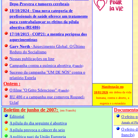
Depo-Provera e tumores cerebrais
18/10/2024 - Uma nova categoria de
profissionais de saúde oferece um tratamento
para contrabalançar os efeitos da pílula
abortiva (RU486)
17/10/2015 - COP21: a mentira perigosa dos
aquecimentistas
Gary North
- Aquecimento Global: O Último
Reduto do Socialismo
Nossas publicações on line
Campanha contra a química abortiva
(Francês)
Sucesso da campanha "UM DE NÓS" contra o
relatório Estrela
Ontem :
Manifestação em
O filme "O Grito Silencioso"
(Francês)
18/01/2026
em defesa da vida
RU 486 e a campanha que comoveu Roussel-
humana, contra o aborto, a
Uclaf
eugenia e a eutanázia
Boletim de junho de 2007:
Documentos
(em Francês)
Editorial
O efeito 
A pílula do dia seguinte é abortiva
Annals of Ph
O efeito 
A pílula provoca o câncer do seio
francês)
A política nazi da União Europeia