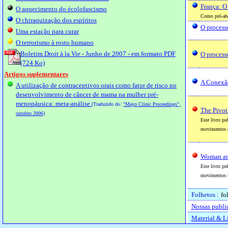
França: O 
O aquecimento do écolofascismo
Como pró-abor
O chiraquização dos espíritos
O process
Uma estação para curar
O terrorismo à rosto humano
Boletim Droit à la Vie - Junho de 2007 - em formato PDF
O process
(724 Ko)
Artigos suplementares
A Conexã
A utilização de contraceptivos orais como fator de risco no
desenvolvimento de câncer de mama na mulher pré-
menopáusica: meta-análise
(Traduzido do:
"Mayo Clinic Proceedings",
The Pivot
outubro 2006)
Este livro pu
movimentos 
Woman and
Este livro pu
movimentos c
Folhetos :
fo
Nossas publi
Material & L