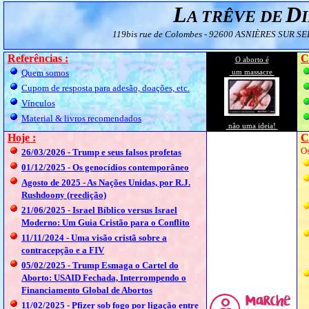
L
D
A TRÊVE DE
119bis rue de Colombes - 92600 ASNIÈRES SUR S
Referências :
C
O aborto é
Quem somos
um massacre
Cupom de resposta para adesão, doações, etc.
Vínculos
Material & livros recomendados
não uma ideia!
Hoje :
C
Os
26/03/2026 - Trump e seus falsos profetas
01/12/2025 - Os genocídios contemporâneo
Agosto de 2025 - As Nações Unidas, por R.J.
Rushdoony (reedição)
21/06/2025 - Israel Bíblico versus Israel
Moderno: Um Guia Cristão para o Conflito
11/11/2024 - Uma visão cristã sobre a
contracepção e a FIV
05/02/2025 - Trump Esmaga o Cartel do
Aborto: USAID Fechada, Interrompendo o
Financiamento Global de Abortos
11/02/2025 - Pfizer sob fogo por ligação entre