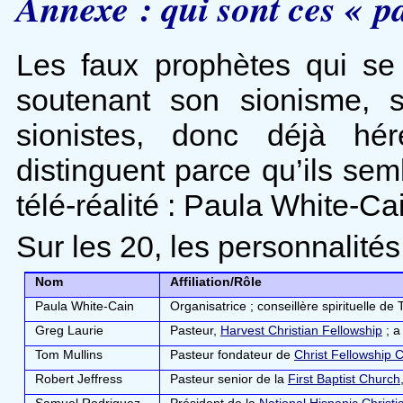
Annexe : qui sont ces « pa
Les faux prophètes qui s
soutenant son sionisme, 
sionistes, donc déjà hé
distinguent parce qu’ils semb
télé-réalité : Paula White-Ca
Sur les 20, les personnalités 
Nom
Affiliation/Rôle
Paula White-Cain
Organisatrice ; conseillère spirituelle de
Greg Laurie
Pasteur,
Harvest Christian Fellowship
; a
Tom Mullins
Pasteur fondateur de
Christ Fellowship 
Robert Jeffress
Pasteur senior de la
First Baptist Church
Samuel Rodriguez
Président de la
National Hispanic Christ