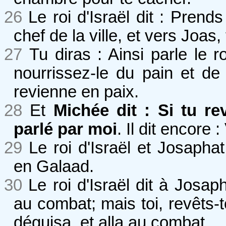
26
Le roi d'Israël dit : Pre
chef de la ville, et vers Joas, f
27
Tu diras : Ainsi parle le 
nourrissez-le du pain et de l
revienne en paix.
28
Et
Michée dit : Si tu re
parlé par moi
. Il dit encore
29
Le roi d'Israël et Josaph
en Galaad.
30
Le roi d'Israël dit à Josa
au combat; mais toi, revêts-to
déguisa, et alla au combat.