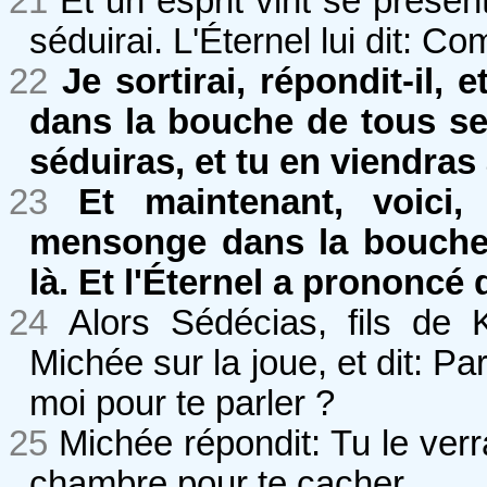
21
Et un esprit vint se présente
séduirai. L'Éternel lui dit: C
22
Je sortirai, répondit-il,
dans la bouche de tous ses
séduiras, et tu en viendras à
23
Et maintenant, voici,
mensonge dans la bouche 
là. Et l'Éternel a prononcé 
24
Alors Sédécias, fils de 
Michée sur la joue, et dit: Par 
moi pour te parler ?
25
Michée répondit: Tu le ver
chambre pour te cacher.