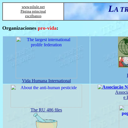
L
www.pilule.net
A T
Página principal
escríbanos
Organizaciones
pro-vida
:
Vida Humana International
Associ
e 
The RU 486 files