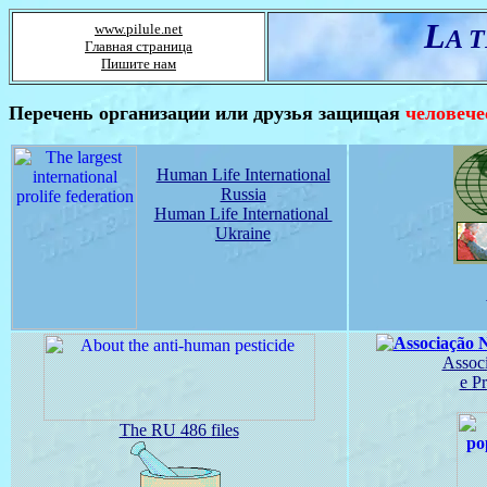
L
www.pilule.net
A 
Главная страница
Пишите нам
Перечень организации или друзья защищая
человече
Human Life International
Russia
Human Life International
Ukraine
Assoc
e P
The RU 486 files