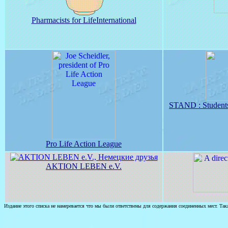
Pharmacists for LifeInternational
STAND : Students
Pro Life Action League
AKTION LEBEN e.V.
Издание этого списка не намеревается что мы были ответствены для содержания соединенных мест. Так