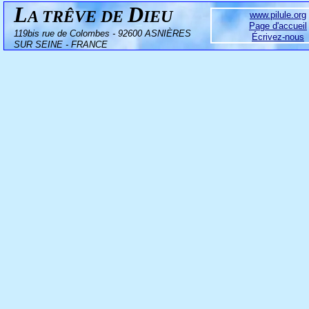
L
D
A TRÊVE DE
IEU
www.pilule.org
Page d'accueil
119bis rue de Colombes - 92600 ASNIÈRES
Écrivez-nous
SUR SEINE - FRANCE