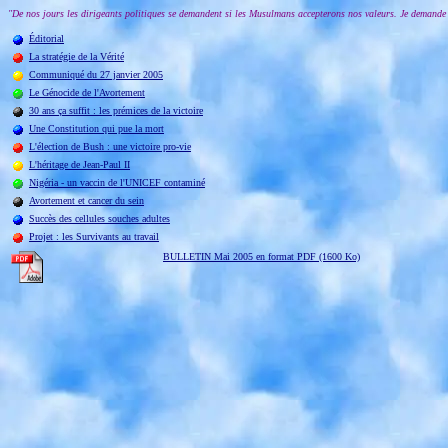
"De nos jours les dirigeants politiques se demandent si les Musulmans accepterons nos valeurs. Je demande :
Éditorial
La stratégie de la Vérité
Communiqué du 27 janvier 2005
Le Génocide de l'Avortement
30 ans ça suffit : les prémices de la victoire
Une Constitution qui pue la mort
L'élection de Bush : une victoire pro-vie
L'héritage de Jean-Paul II
Nigéria - un vaccin de l'UNICEF contaminé
Avortement et cancer du sein
Succès des cellules souches adultes
Projet : les Survivants au travail
BULLETIN Mai 2005 en format PDF
(1600 Ko)