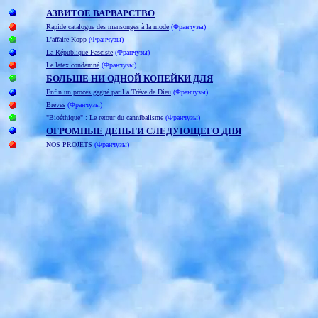
АЗВИТОЕ ВАРВАРСТВО
Rapide catalogue des mensonges à la mode
(Франчузы)
L'affaire Kopp
(Франчузы)
La République Fasciste
(Франчузы)
Le latex condamné
(Франчузы)
БОЛЬШЕ НИ ОДНОЙ КОПЕЙКИ ДЛЯ
Enfin un procès gagné par La Trêve de Dieu
(Франчузы)
Brèves
(Франчузы)
"Bioéthique" : Le retour du cannibalisme
(Франчузы)
ОГРОМНЫЕ ДЕНЬГИ СЛЕДУЮЩЕГО ДНЯ
NOS PROJETS
(Франчузы)