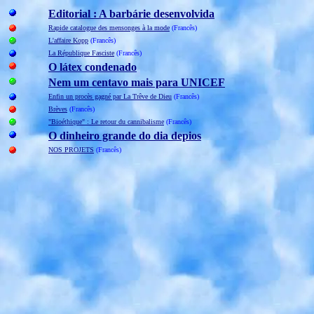
Editorial : A barbárie desenvolvida
Rapide catalogue des mensonges à la mode
(Francês)
L'affaire Kopp
(Francês)
La République Fasciste
(Francês)
O látex condenado
Nem um centavo mais para UNICEF
Enfin un procès gagné par La Trêve de Dieu
(Francês)
Brèves
(Francês)
"Bioéthique" : Le retour du cannibalisme
(Francês)
O dinheiro grande do dia depios
NOS PROJETS
(Francês)