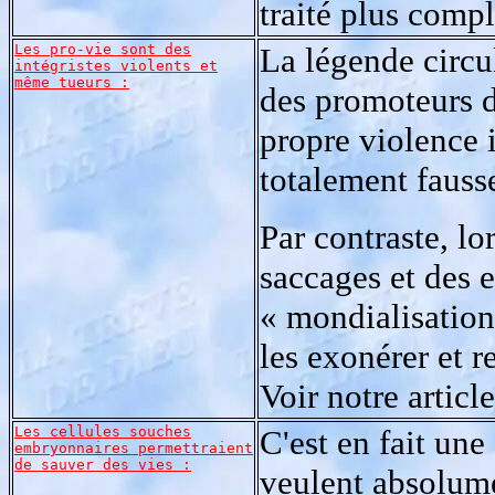
traité plus comp
Les pro-vie sont des
La légende circul
intégristes violents et
même tueurs :
des promoteurs d
propre violence 
totalement fauss
Par contraste, l
saccages et des e
« mondialisation 
les exonérer et r
Voir notre articl
Les cellules souches
C'est en fait un
embryonnaires permettraient
de sauver des vies :
veulent absolumen