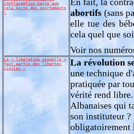
En fait, la cont
contraception parce que
cela évite des avortements
abortifs
(sans pa
:
elle tue des béb
cela quel que soi
Voir nos numéro
La « libération sexuelle »
La révolution se
fait partie des libertés
civiles :
une technique d'
pratiquée par tou
vérité rend libre.
Albanaises qui t
son instituteur ?
obligatoirement 