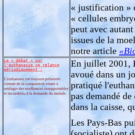
« justification »
« cellules embry
peut avec autant 
issues de la moel
notre article
«Bio
Le « débat » sur
En juillet 2001,
l'euthanasie se relance
périodiquement :
avoué dans un jo
L'euthanasie est toujours présentée
pratiqué l'eutha
comme de la compassion visant à
soulager des souffrances insupportables
pas demandé de d
et incurables, à la demande du malade.
dans la caisse, q
Les Pays-Bas pu
(socialiste) ont 