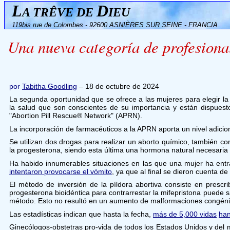
L
D
A TRÊVE DE
IEU
119bis rue de Colombes - 92600 ASNIÈRES SUR SEINE - FRANCIA
Una nueva categoría de profesional
por
Tabitha Goodling
– 18 de octubre de 2024
La segunda oportunidad que se ofrece a las mujeres para elegir la 
la salud que son conscientes de su importancia y están dispuest
"Abortion Pill Rescue® Network" (APRN).
La incorporación de farmacéuticos a la APRN aporta un nivel adiciona
Se utilizan dos drogas para realizar un aborto químico, también co
la progesterona, siendo esta última una hormona natural necesaria
Ha habido innumerables situaciones en las que una mujer ha entr
intentaron provocarse el vómito
, ya que al final se dieron cuenta d
El método de inversión de la píldora abortiva consiste en presc
progesterona bioidéntica para contrarrestar la mifepristona puede
método. Esto no resultó en un aumento de malformaciones congénitas
Las estadísticas indican que hasta la fecha,
más de 5,000 vidas
han
Ginecólogos-obstetras pro-vida de todos los Estados Unidos y del