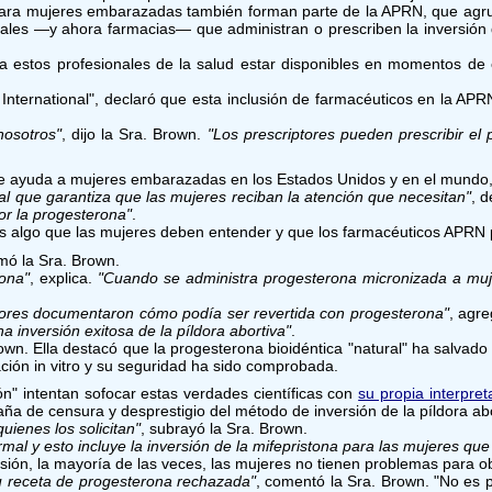
 para mujeres embarazadas también forman parte de la APRN, que agr
tales —y ahora farmacias— que administran o prescriben la inversión 
a estos profesionales de la salud estar disponibles en momentos de c
 International", declaró que esta inclusión de farmacéuticos en la APR
nosotros"
, dijo la Sra. Brown.
"Los prescriptores pueden prescribir el
 de ayuda a mujeres embarazadas en los Estados Unidos y en el mundo,
al que garantiza que las mujeres reciban la atención que necesitan"
, 
or la progesterona"
.
, es algo que las mujeres deben entender y que los farmacéuticos APRN
rmó la Sra. Brown.
rona"
, explica.
"Cuando se administra progesterona micronizada a muje
adores documentaron cómo podía ser revertida con progesterona"
, agr
 inversión exitosa de la píldora abortiva"
.
rown. Ella destacó que la progesterona bioidéntica "natural" ha salv
ación in vitro y su seguridad ha sido comprobada.
n" intentan sofocar estas verdades científicas con
su propia interpret
a de censura y desprestigio del método de inversión de la píldora abo
uienes los solicitan"
, subrayó la Sra. Brown.
mal y esto incluye la inversión de la mifepristona para las mujeres qu
rsión, la mayoría de las veces, las mujeres no tienen problemas para o
u receta de progesterona rechazada"
, comentó la Sra. Brown. "No es p