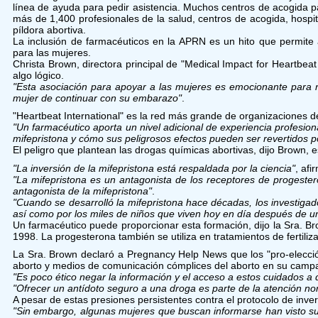
línea de ayuda para pedir asistencia. Muchos centros de acogida
más de 1,400 profesionales de la salud, centros de acogida, hospi
píldora abortiva.
La inclusión de farmacéuticos en la APRN es un hito que permite 
para las mujeres.
Christa Brown, directora principal de "Medical Impact for Heartbeat
algo lógico.
"Esta asociación para apoyar a las mujeres es emocionante para 
mujer de continuar con su embarazo"
.
"Heartbeat International" es la red más grande de organizaciones
"Un farmacéutico aporta un nivel adicional de experiencia profesion
mifepristona y cómo sus peligrosos efectos pueden ser revertidos p
El peligro que plantean las drogas químicas abortivas, dijo Brown
"La inversión de la mifepristona está respaldada por la ciencia"
, afi
"La mifepristona es un antagonista de los receptores de progeste
antagonista de la mifepristona"
.
"Cuando se desarrolló la mifepristona hace décadas, los investig
así como por los miles de niños que viven hoy en día después de una
Un farmacéutico puede proporcionar esta formación, dijo la Sra. B
1998. La progesterona también se utiliza en tratamientos de fertiliz
La Sra. Brown declaró a Pregnancy Help News que los "pro-elecció
aborto y medios de comunicación cómplices del aborto en su campañ
"Es poco ético negar la información y el acceso a estos cuidados a q
"Ofrecer un antídoto seguro a una droga es parte de la atención nor
A pesar de estas presiones persistentes contra el protocolo de inve
"Sin embargo, algunas mujeres que buscan informarse han visto s