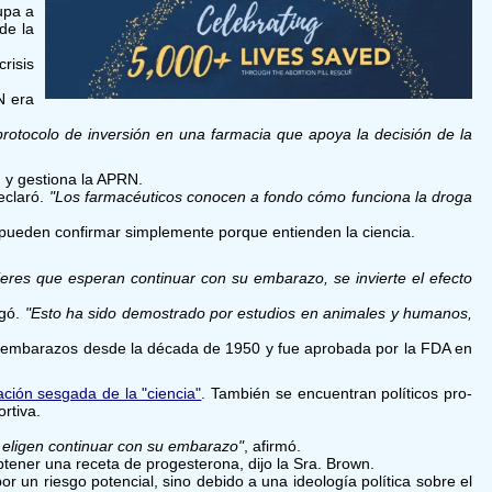
upa a
de la
risis
N era
 protocolo de inversión en una farmacia que apoya la decisión de la
 y gestiona la APRN.
declaró.
"Los farmacéuticos conocen a fondo cómo funciona la droga
 pueden confirmar simplemente porque entienden la ciencia.
res que esperan continuar con su embarazo, se invierte el efecto
egó.
"Esto ha sido demostrado por estudios en animales y humanos,
ado embarazos desde la década de 1950 y fue aprobada por la FDA en
ación sesgada de la "ciencia"
. También se encuentran políticos pro-
rtiva.
e eligen continuar con su embarazo"
, afirmó.
btener una receta de progesterona, dijo la Sra. Brown.
or un riesgo potencial, sino debido a una ideología política sobre el