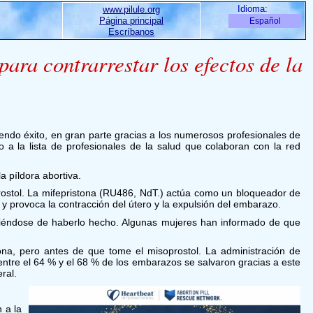
Idioma:
www.pilule.org
Página principal
Español
Escríbanos
ara contrarrestar los efectos de la
iendo éxito, en gran parte gracias a los numerosos profesionales de
a la lista de profesionales de la salud que colaboran con la red
a píldora abortiva.
oprostol. La mifepristona (RU486, NdT.) actúa como un bloqueador de
 provoca la contracción del útero y la expulsión del embarazo.
ntiéndose de haberlo hecho. Algunas mujeres han informado de que
ona, pero antes de que tome el misoprostol. La administración de
ntre el 64 % y el 68 % de los embarazos se salvaron gracias a este
ral.
 a la