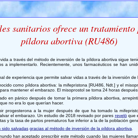
es sanitarios ofrece un tratamiento p
píldora abortiva (RU486)
vida a través del método de inversión de la píldora abortiva sigue ten
os a implementarlo. Recientemente, unos farmacéuticos se han unido 
l de experiencia que permite salvar vidas a través de la inversión de l
nocido como píldora abortiva: la mifepristona [RU486, Ndt.] y el mis
 para mantener el embarazo. El misoprostol se toma 24 horas después y
ado en pánico después de tomar la primera píldora abortiva, arrepi
e que no era lo que querían hacer.
ribir progesterona a la mujer después de que ha tomado la mifeprist
 salvar el embarazo. Un estudio de 2018 revisado por pares
reveló
que e
 y la tasa de partos prematuros fue inferior a la de la población gene
 sido salvadas
gracias al método de inversión de la píldora abortiva
.
 mundo han aceptado prescribir este método cuando las mujeres llaman